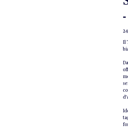
-
Pre
24
Il
bi
Da
of
me
se
co
d'
Id
ta
fo