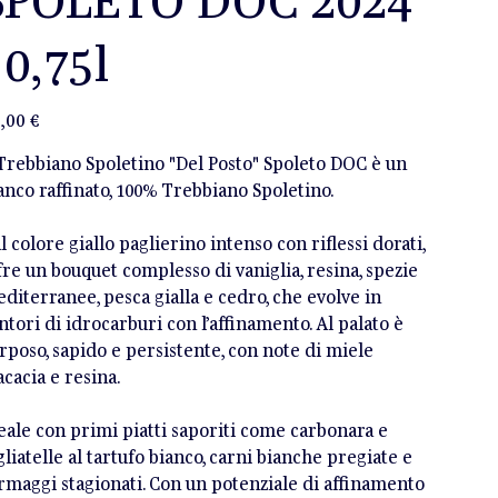
 0,75l
zzo
,00 €
 Trebbiano Spoletino "Del Posto" Spoleto DOC è un
anco raffinato, 100% Trebbiano Spoletino.
l colore giallo paglierino intenso con riflessi dorati,
fre un bouquet complesso di vaniglia, resina, spezie
diterranee, pesca gialla e cedro, che evolve in
ntori di idrocarburi con l’affinamento. Al palato è
rposo, sapido e persistente, con note di miele
acacia e resina.
eale con primi piatti saporiti come carbonara e
gliatelle al tartufo bianco, carni bianche pregiate e
rmaggi stagionati. Con un potenziale di affinamento