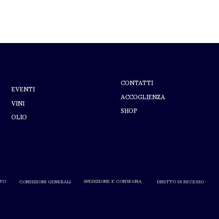
A PROPOSITO DI
AIUTO
PERTICAIA
CONTATTI
EVENTI
ACCOGLIENZA
VINI
SHOP
OLIO
L'abuso di alcol nuoce alla salute.
Consumare con moderazione.
TO
SPEDIZIONE E CONSEGNA
DIRITTO DI RECESSO
CONDIZIONI GENERALI