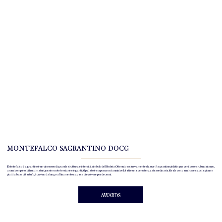
MONTEFALCO SAGRANTINO DOCG
Il Montefalco Sagrantino è un vino rosso di grande struttura e intensità, simbolo dell’Umbria. Ottenuto esclusivamente da uve Sagrantino, si distingue per il colore rubino intenso,
aromi complessi di frutti maturi, spezie e note terziarie eleganti. Al palato è corposo, con tannini vellutati e una persistenza straordinaria. Ideale con carni rosse, cacciagione e
piatti a base di tartufo, è un vino da lungo affinamento, capace di evolvere per decenni.
AWARDS