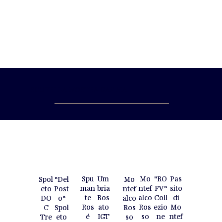
SCOPRI LA NOSTRA GAMMA
Spu
Um
Mo
"RO
Pas
"Del
Spol
Mo
man
bria
ntef
FV"
sito
Post
eto
ntef
te
Ros
alco
Coll
di
o"
DO
alco
Ros
ato
Ros
ezio
Mo
Spol
C
Ros
é
IGT
so
ne
ntef
eto
Tre
so