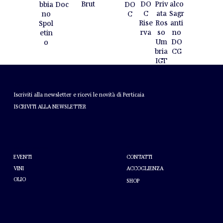
Brut
DO
Priv
alco
Doc
bbia
DO
C
ata
Sagr
no
C
Rise
Ros
anti
Spol
rva
so
no
etin
Um
DO
o
bria
CG
IGT
NEWSLETTER
Iscriviti alla newsletter e ricevi le novità di Perticaia
ISCRIVITI ALLA NEWSLETTER
AIUTO
A PROPOSITO DI PERTICAIA
CONTATTI
EVENTI
VINI
ACCOGLIENZA
OLIO
SHOP