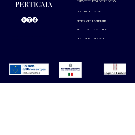
PRIVACY POLICY & COOKIE POLICY
DIRITTO DI RECESSO
SPEDIZIONE E CONSEGNA
© Perticaia 2024.
MODALITÀ DI PAGAMENTO
L'abuso di alcol nuoce alla salute. Consumare con
CONDIZIONI GENERALI
moderazione.