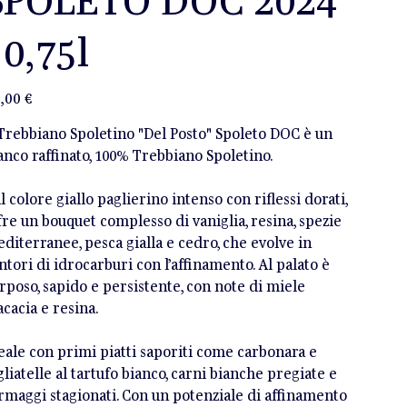
 0,75l
zzo
,00 €
 Trebbiano Spoletino "Del Posto" Spoleto DOC è un
anco raffinato, 100% Trebbiano Spoletino.
l colore giallo paglierino intenso con riflessi dorati,
fre un bouquet complesso di vaniglia, resina, spezie
diterranee, pesca gialla e cedro, che evolve in
ntori di idrocarburi con l’affinamento. Al palato è
rposo, sapido e persistente, con note di miele
acacia e resina.
eale con primi piatti saporiti come carbonara e
gliatelle al tartufo bianco, carni bianche pregiate e
rmaggi stagionati. Con un potenziale di affinamento