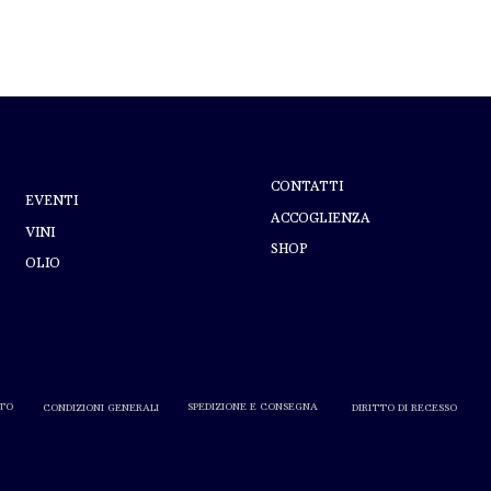
A PROPOSITO DI
AIUTO
PERTICAIA
CONTATTI
EVENTI
ACCOGLIENZA
VINI
SHOP
OLIO
L'abuso di alcol nuoce alla salute.
Consumare con moderazione.
TO
SPEDIZIONE E CONSEGNA
DIRITTO DI RECESSO
CONDIZIONI GENERALI