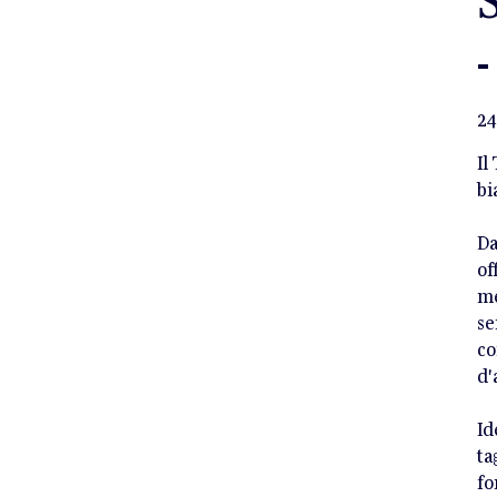
-
Pre
24
Il
bi
Da
of
me
se
co
d'
Id
ta
fo