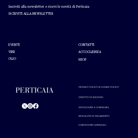
NEWSLETTER
Iscriviti alla newsletter e ricevi le novità di Perticaia
ISCRIVITI ALLA NEWSLETTER
AIUTO
A PROPOSITO DI PERTICAIA
CONTATTI
EVENTI
VINI
ACCOGLIENZA
OLIO
SHOP
PRIVACY POLICY & COOKIE POLICY
DIRITTO DI RECESSO
SPEDIZIONE E CONSEGNA
© Perticaia 2024.
MODALITÀ DI PAGAMENTO
L'abuso di alcol nuoce alla salute. Consumare con
CONDIZIONI GENERALI
moderazione.