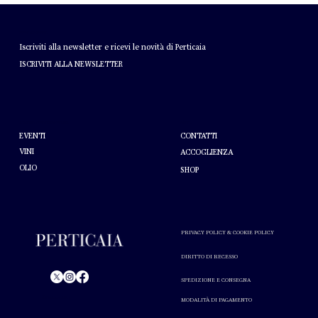
NEWSLETTER
Iscriviti alla newsletter e ricevi le novità di Perticaia
ISCRIVITI ALLA NEWSLETTER
AIUTO
A PROPOSITO DI PERTICAIA
CONTATTI
EVENTI
VINI
ACCOGLIENZA
OLIO
SHOP
PRIVACY POLICY & COOKIE POLICY
DIRITTO DI RECESSO
SPEDIZIONE E CONSEGNA
© Perticaia 2024.
MODALITÀ DI PAGAMENTO
L'abuso di alcol nuoce alla salute. Consumare con