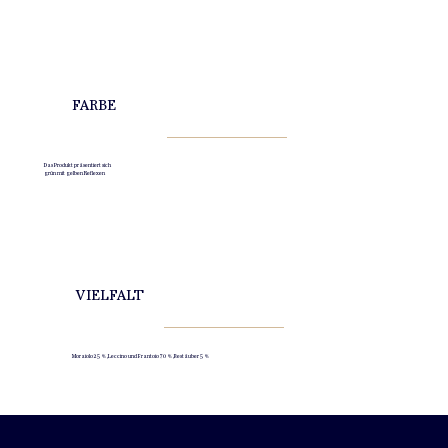
FARBE
Das Produkt präsentiert sich
grün mit gelben Reflexen
VIELFALT
Moraiolo 25 %, Leccino und Frantoio 70 %, Bestäuber 5 %