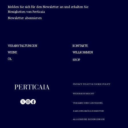
NEWSLETTER
Melden Sie sich für den Newsletter an und erhalten Sie
Neuigkeiten von Perticaia
Newsletter abonnieren
HELFEN
ÜBER PERTICAIA
KONTAKTE
VERANSTALTUNGEN
WEINE
WILLKOMMEN
ÖL
SHOP
PRIVACY POLICY & COOKIE POLICY
WIDERRUFSRECHT
VERSAND UND LIEFERUNG
© Perticaia 2024.
ZAHLUNGSMÖGLICHKEITEN
Alkoholmissbrauch ist gesundheitsschädlich. In Maßen
ALLGEMEINE BEDINGUNGEN
genießen.