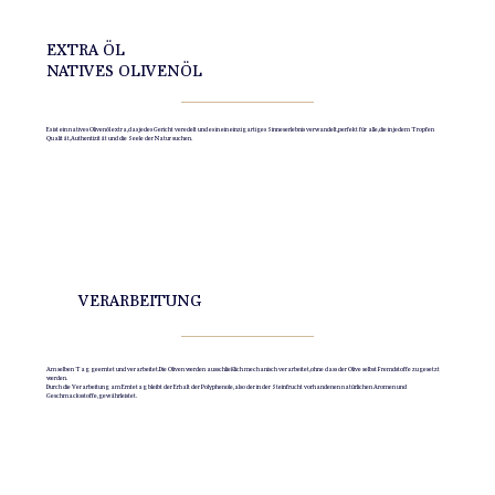
EXTRA ÖL
NATIVES OLIVENÖL
Es ist ein natives Olivenöl extra, das jedes Gericht veredelt und es in ein einzigartiges Sinneserlebnis verwandelt, perfekt für alle, die in jedem Tropfen
Qualität, Authentizität und die Seele der Natur suchen.
VERARBEITUNG
Am selben Tag geerntet und verarbeitet. Die Oliven werden ausschließlich mechanisch verarbeitet, ohne dass der Olive selbst Fremdstoffe zugesetzt
werden.
Durch die Verarbeitung am Erntetag bleibt der Erhalt der Polyphenole, also der in der Steinfrucht vorhandenen natürlichen Aromen und
Geschmacksstoffe, gewährleistet.