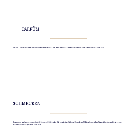
PARFÜM
Mittelfruchtig in der Nase, mit einem deutlichen Gefühl von reifen Oliven und einer retronasalen Wahrnehmung von Wildgras
SCHMECKEN
Konsequent und ausgewogen, bestätigt es das Gefühl reifer Oliven mit einer bitteren Note, die auf Chicorée zurückzuführen ist, und schließt mit einem
anhaltenden würzigen Gefühl im Hals.