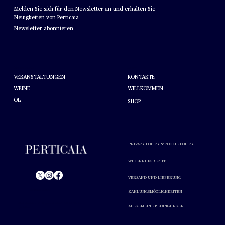
Melden Sie sich für den Newsletter an und erhalten Sie
Neuigkeiten von Perticaia
Newsletter abonnieren
HELFEN
ÜBER PERTICAIA
KONTAKTE
VERANSTALTUNGEN
WEINE
WILLKOMMEN
ÖL
SHOP
PRIVACY POLICY & COOKIE POLICY
WIDERRUFSRECHT
VERSAND UND LIEFERUNG
© Perticaia 2024.
ZAHLUNGSMÖGLICHKEITEN
Alkoholmissbrauch ist gesundheitsschädlich. In Maßen
ALLGEMEINE BEDINGUNGEN
genießen.