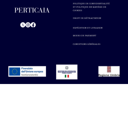
POLITIQUE DE CONFIDENTIALITÉ
ET POLITIQUE EN MATIÈRE DE
COOKIES
DROIT DE RÉTRACTATION
EXPÉDITION ET LIVRAISON
© Perticaia 2024.
MODES DE PAIEMENT
L'abus d'alcool est nocif pour la santé. A consommer avec
modération.
CONDITIONS GÉNÉRALES