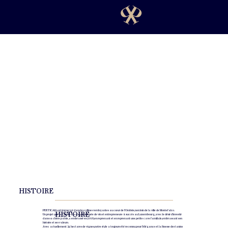
HISTOIRE
PERTICAIA est immergé dans les collines verdoyantes au cœur de l'Ombrie, non loin de la ville de Montefalco.
HISTOIRE
Un projet que la famille Becca, passionnée de vin et entrepreneure à succès au Luxembourg, avec le désir d'investir
dans sa chère patrie, a embrassé en 2018, en reprenant et en reprenant une petite cave familiale, embrassant son
histoire et ses valeurs.
Avec actuellement 34 hectares de vignes, notre style a toujours été reconnu pour l'élégance et la finesse des tanins