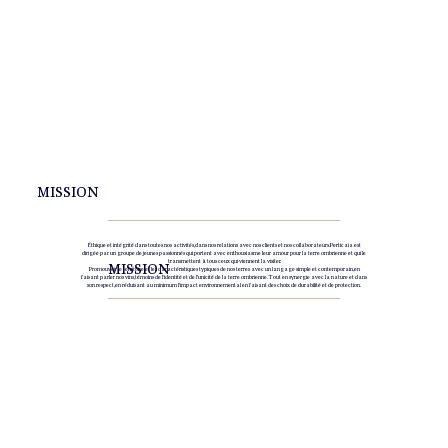
MISSION
Éthique et intégrité dans toutes nos activités, dans nos relations avec nos clients et nos collaborateurs. Perticaia est
dirigée par un groupe de jeunes passionnés qui portent avec enthousiasme leur amour pour la terre ombrienne et qui le
transmettent à tous ceux qui viennent la visiter.
MISSION
Promouvoir le territoire et les caractéristiques typiques de nos terres avec un langage simple et contemporain, en
faisant parler nos vins, témoins de l'identité et de l'unicité de la terre ombrienne. Tout en synergie avec la nature et dans
son respect, en réduisant au minimum l'impact environnemental en faisant des choix de durabilité et de protection.