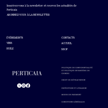
BULLETIN
Inscrivez-vous à la newsletter et recevez les actualités de
Perticaia
ABONNEZ-VOUS À LA NEWSLETTER
AIDE
À PROPOS DE PERTICAIA
CONTACTS
ÉVÉNEMENTS
VINS
ACCUEIL
HUILE
SHOP
POLITIQUE DE CONFIDENTIALITÉ
ET POLITIQUE EN MATIÈRE DE
COOKIES
DROIT DE RÉTRACTATION
EXPÉDITION ET LIVRAISON
© Perticaia 2024.
MODES DE PAIEMENT
L'abus d'alcool est nocif pour la santé. A consommer avec
modération.
CONDITIONS GÉNÉRALES