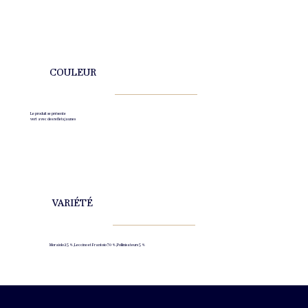
COULEUR
Le produit se présente
vert avec des reflets jaunes
VARIÉTÉ
Moraiolo 25 %, Leccino et Frantoio 70 %, Pollinisateurs 5 %