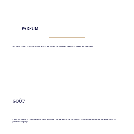
PARFUM
Nez moyennement fruité, avec une nette sensation d'olive mûre et une perception rétronasale d'herbe sauvage.
GOÛT
Consistant et équilibré, il confirme la sensation d'olive mûre avec une note amère attribuable à la chicorée, il se termine par une sensation épicée
persistante en gorge.