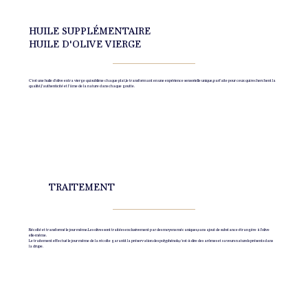
HUILE SUPPLÉMENTAIRE
HUILE D'OLIVE VIERGE
C'est une huile d'olive extra vierge qui sublime chaque plat, le transformant en une expérience sensorielle unique, parfaite pour ceux qui recherchent la
qualité, l'authenticité et l'âme de la nature dans chaque goutte.
TRAITEMENT
Récolté et transformé le jour même. Les olives sont traitées exclusivement par des moyens mécaniques, sans ajout de substance étrangère à l'olive
elle-même.
Le traitement effectué le jour même de la récolte garantit la préservation des polyphénols, c'est-à-dire des arômes et saveurs naturels présents dans
la drupe.