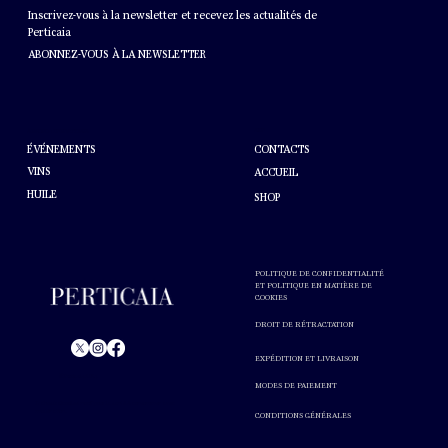
Inscrivez-vous à la newsletter et recevez les actualités de
Perticaia
ABONNEZ-VOUS À LA NEWSLETTER
AIDE
À PROPOS DE PERTICAIA
CONTACTS
ÉVÉNEMENTS
VINS
ACCUEIL
HUILE
SHOP
POLITIQUE DE CONFIDENTIALITÉ
ET POLITIQUE EN MATIÈRE DE
COOKIES
DROIT DE RÉTRACTATION
EXPÉDITION ET LIVRAISON
© Perticaia 2024.
MODES DE PAIEMENT
L'abus d'alcool est nocif pour la santé. A consommer avec
modération.
CONDITIONS GÉNÉRALES