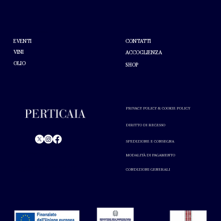
AIUTO
A PROPOSITO DI PERTICAIA
CONTATTI
EVENTI
VINI
ACCOGLIENZA
OLIO
SHOP
PRIVACY POLICY & COOKIE POLICY
DIRITTO DI RECESSO
SPEDIZIONE E CONSEGNA
© Perticaia 2024.
MODALITÀ DI PAGAMENTO
L'abuso di alcol nuoce alla salute. Consumare con
CONDIZIONI GENERALI
moderazione.