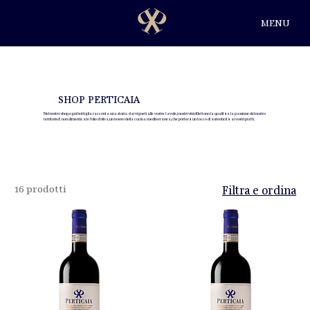
MENU
SHOP PERTICAIA
Nel nostro shop, ogni bottiglia racconta una storia: dai vigneti alle vostre tavole, i nostri vini riflettono la qualità e la passione del nostro
territorio. E non dimenticate l’olio d’oliva, un tesoro della cucina mediterranea, che porterà un tocco di autenticità ai vostri piatti.
16 prodotti
Filtra e ordina