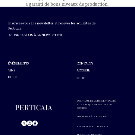
a garanti de bons niveaux de production.
BULLETIN
Inscrivez-vous à la newsletter et recevez les actualités de
Perticaia
ABONNEZ-VOUS À LA NEWSLETTER
AIDE
À PROPOS DE PERTICAIA
CONTACTS
ÉVÉNEMENTS
VINS
ACCUEIL
HUILE
SHOP
POLITIQUE DE CONFIDENTIALITÉ
ET POLITIQUE EN MATIÈRE DE
COOKIES
DROIT DE RÉTRACTATION
EXPÉDITION ET LIVRAISON
© Perticaia 2024.
MODES DE PAIEMENT