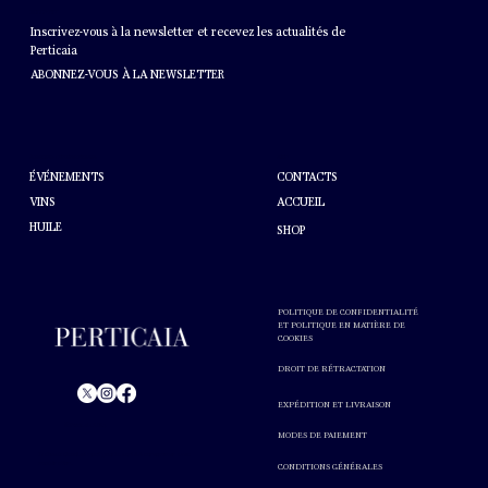
BULLETIN
Inscrivez-vous à la newsletter et recevez les actualités de
Perticaia
ABONNEZ-VOUS À LA NEWSLETTER
AIDE
À PROPOS DE PERTICAIA
CONTACTS
ÉVÉNEMENTS
VINS
ACCUEIL
HUILE
SHOP
POLITIQUE DE CONFIDENTIALITÉ
ET POLITIQUE EN MATIÈRE DE
COOKIES
DROIT DE RÉTRACTATION
EXPÉDITION ET LIVRAISON
© Perticaia 2024.
MODES DE PAIEMENT
L'abus d'alcool est nocif pour la santé. A consommer avec
modération.
CONDITIONS GÉNÉRALES