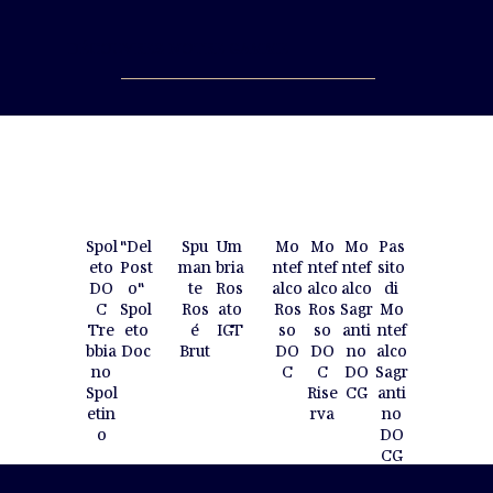
DÉCOUVREZ NOTRE GAMME
Spu
Um
Mo
Mo
Pas
"Del
Spol
Mo
man
bria
ntef
ntef
sito
Post
eto
ntef
te
Ros
alco
alco
di
o"
DO
alco
Ros
ato
Ros
Sagr
Mo
Spol
C
Ros
é
IGT
so
anti
ntef
eto
Tre
so
Brut
DO
no
alco
Doc
bbia
DO
C
DO
Sagr
no
C
Rise
CG
anti
Spol
rva
no
etin
DO
o
CG