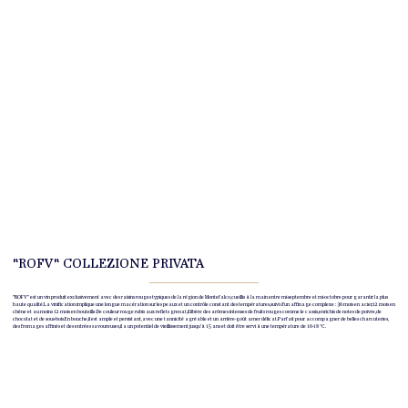
"ROFV" COLLEZIONE PRIVATA
"ROFV" est un vin produit exclusivement avec des raisins rouges typiques de la région de Montefalco, cueillis à la main entre mi-septembre et mi-octobre pour garantir la plus
haute qualité. La vinification implique une longue macération sur les peaux et un contrôle constant des températures, suivi d'un affinage complexe : 36 mois en acier, 12 mois en
chêne et au moins 12 mois en bouteille. De couleur rouge rubis aux reflets grenat, il libère des arômes intenses de fruits rouges comme le cassis, enrichis de notes de poivre, de
chocolat et de sous-bois. En bouche, il est ample et persistant, avec une tannicité agréable et un arrière-goût amer délicat. Parfait pour accompagner de belles charcuteries,
des fromages affinés et des entrées savoureuses, il a un potentiel de vieillissement jusqu'à 15 ans et doit être servi à une température de 16-18 °C.