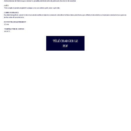
Arôme intense de fruits rouges comme la groseille, enrichi de notes de poivre, de chocolat et de sous-bois
GOÛT
Très ample et persistant, plutôt tannique avec un arrière-goût amer agréable.
CORRESPONDANCE
Excellent lorsqu'il est associé à des charcuteries nobles et épicées comme le culatello et le finocchiona, des fromages affinés et des entrées savoureuses comme les lasagnes ou
les bucatini all'amatriciana.
POTENTIEL DE RAFFINEMENT
15 ans
TEMPÉRATURE DE SERVICE
16/18 °C
TÉLÉCHARGER LE
PDF