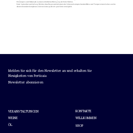
Peronospora und Oidium, die zu einem erheblichen Rückgang der Ernte führten.
Ende September und Anfang Oktober ohne Regen und mit einem der Jahreszeit entsprechenden Klima und Temperaturen haben auch in
diesem besonders komplexen Jahr noch eine qualitativ gute Ernte ermöglicht.
NEWSLETTER
Melden Sie sich für den Newsletter an und erhalten Sie
Neuigkeiten von Perticaia
Newsletter abonnieren
HELFEN
ÜBER PERTICAIA
KONTAKTE
VERANSTALTUNGEN
WEINE
WILLKOMMEN
ÖL
SHOP