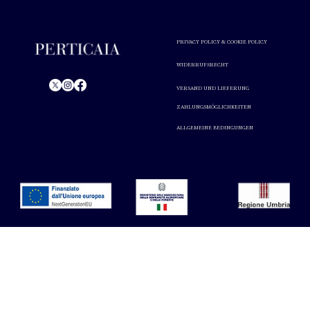
PRIVACY POLICY & COOKIE POLICY
WIDERRUFSRECHT
VERSAND UND LIEFERUNG
© Perticaia 2024.
ZAHLUNGSMÖGLICHKEITEN
Alkoholmissbrauch ist gesundheitsschädlich. In Maßen
ALLGEMEINE BEDINGUNGEN
genießen.