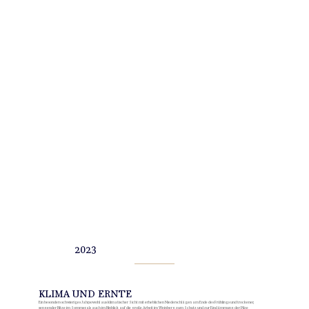
2023
KLIMA UND ERNTE
Ein besonders schwieriges Jahr, sowohl aus klimatischer Sicht mit erheblichen Niederschlägen am Ende des Frühlings und trockener,
sengender Hitze im Sommer, als auch im Hinblick auf die große Arbeit im Weinberg zum Schutz und zur Eindämmung der Pilze